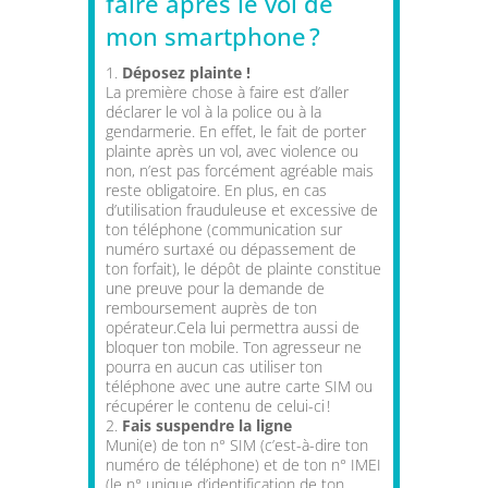
faire après le vol de
mon smartphone ?
Déposez plainte !
La première chose à faire est d’aller
déclarer le vol à la police ou à la
gendarmerie. En effet, le fait de porter
plainte après un vol, avec violence ou
non, n’est pas
forcément agréable mais
reste
obligatoire. En plus, en cas
d’utilisation frauduleuse et excessive de
ton téléphone (communication sur
numéro surtaxé ou dépassement de
ton forfait), le dépôt de plainte constitue
une preuve pour la demande de
remboursement auprès de ton
opérateur.Cela lui permettra aussi de
bloquer ton mobile. Ton agresseur ne
pourra en aucun cas utiliser ton
téléphone avec une autre carte SIM ou
récupérer le contenu de celui-ci !
Fais suspendre la ligne
Muni(e) de ton n° SIM (c’est-à-dire ton
numéro de téléphone) et de ton n° IMEI
(le n° unique d’identification de ton