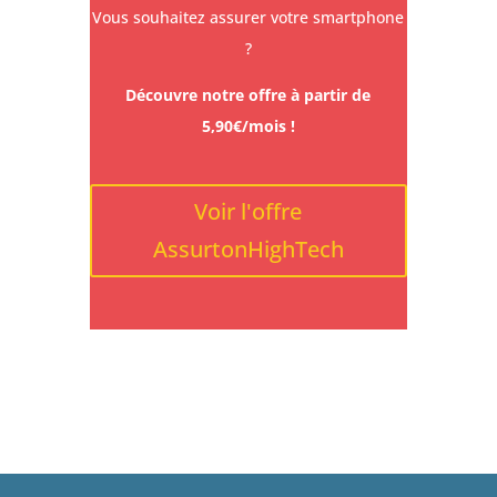
Vous souhaitez assurer votre smartphone
?
Découvre notre offre à partir de
5,90€/mois !
Voir l'offre
AssurtonHighTech