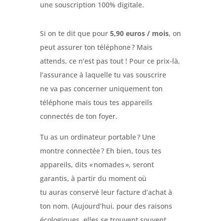
une
souscription 100% digitale.
Si on te dit que pour
5,90 euros / mois
,
on
peut
assurer
ton téléphone
? Mais
attends, ce n’est pas tout ! Pour ce prix-là,
l’assurance à laquelle tu vas souscrire
ne
va pas concerner
uniquement ton
téléphone
mais
tous tes appareils
connectés
de ton foyer
.
Tu as un ordinateur portable ? Une
montre connectée ? Eh bien, tous tes
appareils, dits « nomades », seront
garantis, à partir du moment où
tu
a
uras
conserv
é
leur
facture d
’
achat
à
ton nom.
(Aujourd’hui, pour des raisons
écologiques, elles se trouvent souvent